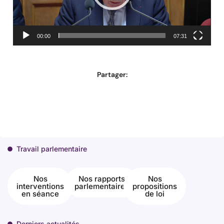
00:00
07:31
Partager:
Travail parlementaire
Nos
Nos rapports
Nos
interventions
parlementaires
propositions
en séance
de loi
Derniers actualités