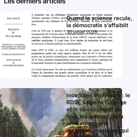
Les derniers articles
Quand la science recule,
la démocratie s’affaiblit
30 juillet 2026
Incendies en France : le
RDSE salue le courage
et le dévouement de
tous les acteurs de la
lutte contre les
incendies tragiques qui