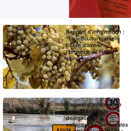
Rapport d’information :
“La viticulture, une
filière d’avenir :
l’urgence de l’union
30 octobre 2025
Rapport d’information
fait au nom de la
délégation aux
collectivités territoriales