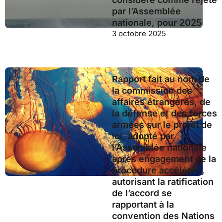
par l’Assemblée
nationale, pour 2025
3 octobre 2025
Rapport fait au nom de
la commission des
affaires étrangères, de
la défense et des forces
armées sur le projet de
loi, adopté par
l’Assemblée nationale
après engagement de la
procédure accélérée,
autorisant la ratification
de l’accord se
rapportant à la
convention des Nations