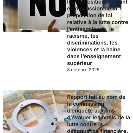
les dispositions restant
en discussion de la
proposition de loi
relative à la lutte contre
l’antisémitisme, le
racisme, les
discriminations, les
violences et la haine
dans l’enseignement
supérieur
3 octobre 2025
Rapport fait au nom de
la commission
d’enquête aux fins
d’évaluer les outils de la
lutte contre la
délinquance financière,