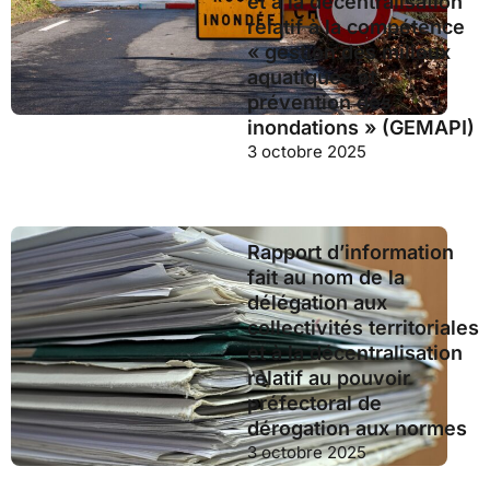
et à la décentralisation
relatif à la compétence
« gestion des milieux
aquatiques et
prévention des
inondations » (GEMAPI)
3 octobre 2025
Rapport d’information
fait au nom de la
délégation aux
collectivités territoriales
et à la décentralisation
relatif au pouvoir
préfectoral de
dérogation aux normes
3 octobre 2025