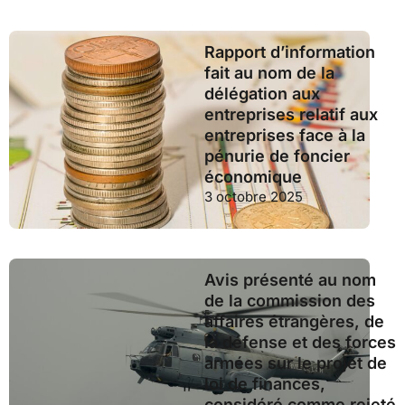
Rapport d’information
fait au nom de la
délégation aux
entreprises relatif aux
entreprises face à la
pénurie de foncier
économique
3 octobre 2025
Avis présenté au nom
de la commission des
affaires étrangères, de
la défense et des forces
armées sur le projet de
loi de finances,
considéré comme rejeté