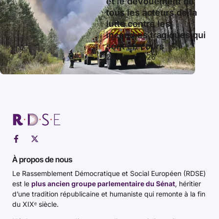
et le dévouement de
tous les acteurs de la
lutte contre les
incendies tragiques qui
sont en cours
26 juillet 2026
À propos de nous
Le Rassemblement Démocratique et Social Européen (RDSE)
est le
plus ancien groupe parlementaire du Sénat
, héritier
d’une tradition républicaine et humaniste qui remonte à la fin
du XIXᵉ siècle.