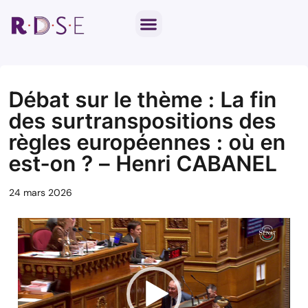
Notre travail parlementaire
Par thématique
Débat sur le thème : La fin
des surtranspositions des
règles européennes : où en
est-on ? – Henri CABANEL
24 mars 2026
Lecteur
vidéo