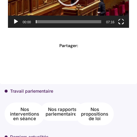
00:00
07:16
Partager:
Travail parlementaire
Nos
Nos rapports
Nos
interventions
parlementaires
propositions
en séance
de loi
Derniers actualités