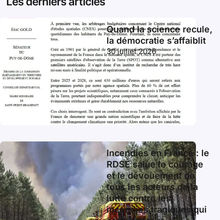
Les derniers articles
Quand la science recule,
la démocratie s’affaiblit
30 juillet 2026
Incendies en France : le
RDSE salue le courage
et le dévouement de
tous les acteurs de la
lutte contre les
incendies tragiques qui