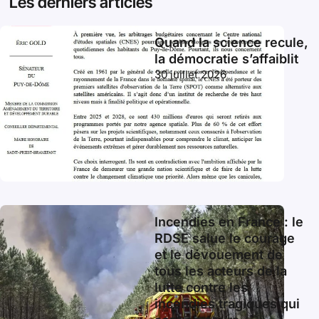
Les derniers articles
Quand la science recule,
la démocratie s’affaiblit
30 juillet 2026
Incendies en France : le
RDSE salue le courage
et le dévouement de
tous les acteurs de la
lutte contre les
incendies tragiques qui