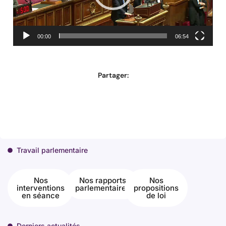
00:00
06:54
Partager:
Travail parlementaire
Nos
Nos rapports
Nos
interventions
parlementaires
propositions
en séance
de loi
Derniers actualités