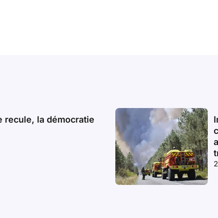
 recule, la démocratie
I
a
t
2