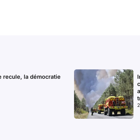
 recule, la démocratie
I
a
t
2