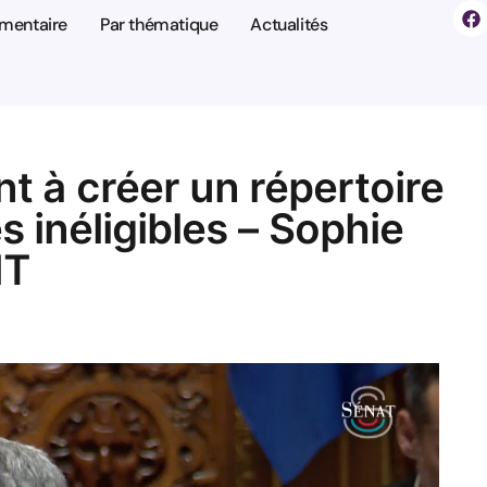
ementaire
Par thématique
Actualités
nt à créer un répertoire
 inéligibles – Sophie
NT