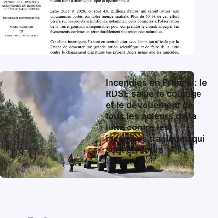
Incendies en France : le
RDSE salue le courage
et le dévouement de
tous les acteurs de la
lutte contre les
incendies tragiques qui
sont en cours
26 juillet 2026