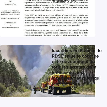
30 juillet 2026
Incendies en France : le
RDSE salue le courage
et le dévouement de
tous les acteurs de la
lutte contre les
incendies tragiques qui
sont en cours
26 juillet 2026