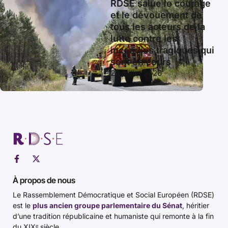
RDSE salue le courage
et le dévouement de
tous les acteurs de la
lutte contre les
incendies tragiques qui
sont en cours
26 juillet 2026
À propos de nous
Le Rassemblement Démocratique et Social Européen (RDSE)
est le
plus ancien groupe parlementaire du Sénat
, héritier
d’une tradition républicaine et humaniste qui remonte à la fin
du XIXᵉ siècle.