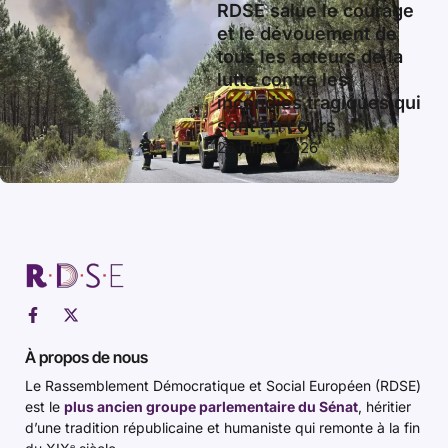
RDSE salue le courage
et le dévouement de
tous les acteurs de la
lutte contre les
incendies tragiques qui
sont en cours
26 juillet 2026
À propos de nous
Le Rassemblement Démocratique et Social Européen (RDSE)
est le
plus ancien groupe parlementaire du Sénat
, héritier
d’une tradition républicaine et humaniste qui remonte à la fin