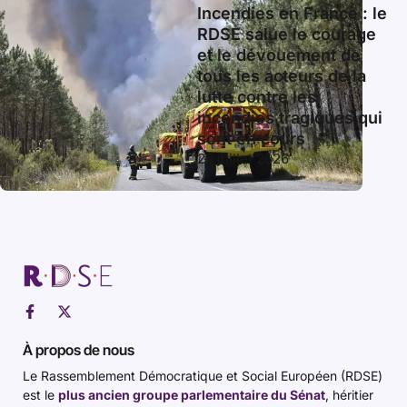
Incendies en France : le
RDSE salue le courage
et le dévouement de
tous les acteurs de la
lutte contre les
incendies tragiques qui
sont en cours
26 juillet 2026
À propos de nous
Le Rassemblement Démocratique et Social Européen (RDSE)
est le
plus ancien groupe parlementaire du Sénat
, héritier