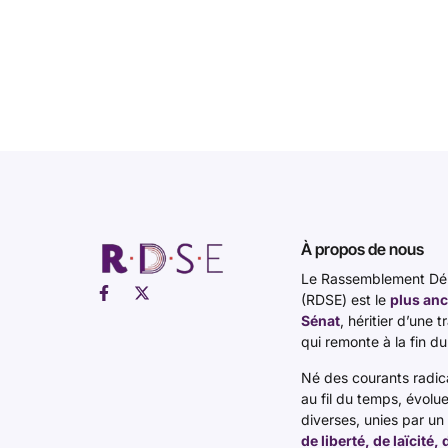
À propos de nous
Le Rassemblement Dém
(RDSE) est le
plus anc
Sénat
, héritier d’une 
qui remonte à la fin du
Né des courants radicau
au fil du temps, évolu
diverses, unies par u
de liberté, de laïcité,