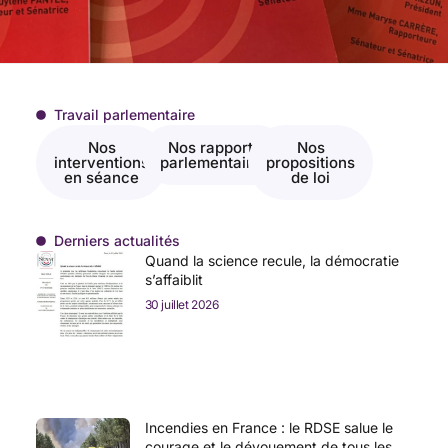
Travail parlementaire
Nos
Nos rapports
Nos
interventions
parlementaires
propositions
en séance
de loi
Derniers actualités
Quand la science recule, la démocratie
s’affaiblit
30 juillet 2026
Incendies en France : le RDSE salue le
courage et le dévouement de tous les