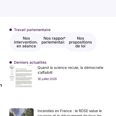
Travail parlementaire
Nos
Nos rapports
Nos
interventions
parlementaires
propositions
en séance
de loi
Derniers actualités
Quand la science recule, la démocratie
s’affaiblit
30 juillet 2026
n
Incendies en France : le RDSE salue le
courage et le dévouement de tous les