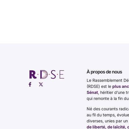
À propos de nous
Le Rassemblement Dém
(RDSE) est le
plus anc
Sénat
, héritier d’une 
qui remonte à la fin du
Né des courants radicau
au fil du temps, évolu
diverses, unies par u
de liberté, de laïcité,