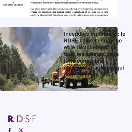
Incendies en France : le
RDSE salue le courage
et le dévouement de
tous les acteurs de la
lutte contre les
incendies tragiques qui
sont en cours
26 juillet 2026